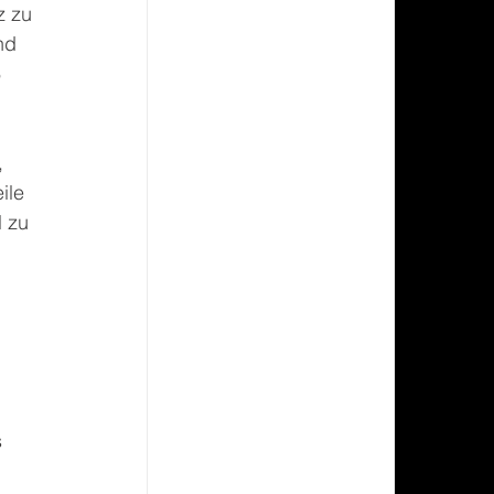
 zu 
nd 
 
 
ile 
 zu 
 
 