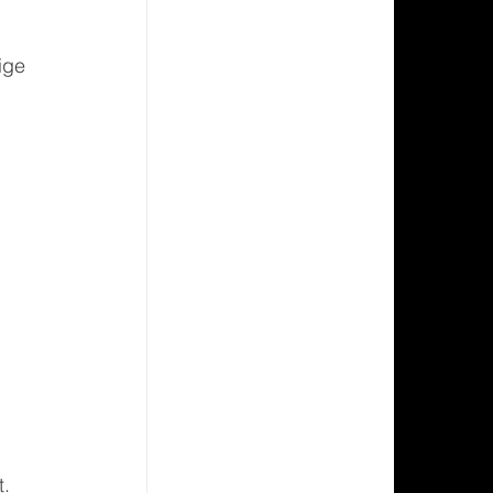
ige 
t.