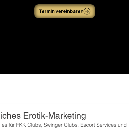
Termin vereinbaren
eiches Erotik-Marketing
st es für FKK Clubs, Swinger Clubs, Escort Services und 