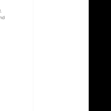
t.
nd 